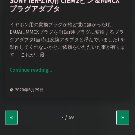
SONY IER-Z1R用 CIEM2ピン＆MMCX
プラグアダプタ
イヤホン用の変換プラグが殆ど世に無かった頃、
E4UAにMMCXプラグをFitEar用プラグに変換するプラ
グアダプタ(当時は変換アダプタと呼んでいました) を
製作してくれないかとご依頼をいただいた事が有りま
す。 これが、最…
Continue reading
…
“SONY IER-Z1R用 CIEM2ピン＆MMCXプラグアダプタ”
2020年6月29日
«
»