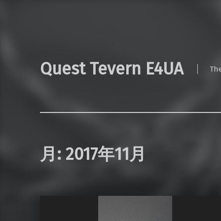
Quest Tevern E4UA
Th
月:
2017年11月