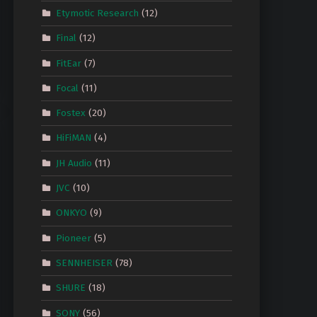
Etymotic Research
(12)
Final
(12)
FitEar
(7)
Focal
(11)
Fostex
(20)
HiFiMAN
(4)
JH Audio
(11)
JVC
(10)
ONKYO
(9)
Pioneer
(5)
SENNHEISER
(78)
SHURE
(18)
SONY
(56)