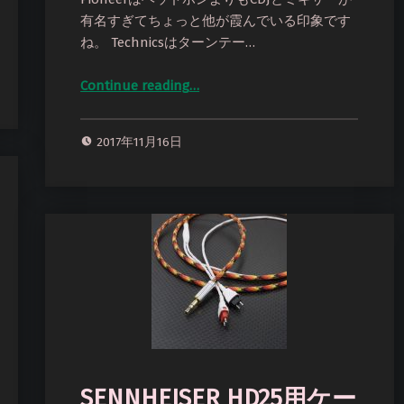
有名すぎてちょっと他が霞んでいる印象です
ね。 Technicsはターンテー…
Continue reading
…
“Pioneer HDJ-X10対 RHA Dacamp L1用バランスケーブル Mogami2534 ＆ ACROLINK銀メッキ7NOCCツイスト”
2017年11月16日
SENNHEISER HD25用ケー