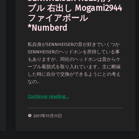
ブル 右出し Mogami2944
ファイアボール
*Numberd
私自身がSENNHEISERの音が好きでいくつか
SENNHEISERのヘッドホンを所持している事
もありますが、同社のヘッドホンは昔からケ
ーブル着脱式を取り入れています。主に断線
した時に自分で交換ができるようにとの考え
なの…
Continue reading
…
“SENNHEISER HD25用ケーブル 右出し Mogami2944 ファイアボール *Numberd”
2017年11月11日