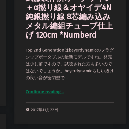
＋α撚り線＆オヤイデ4N
純銀撚り線 8芯編み込み
メタル編組チューブ仕上
げ 120cm *Numberd
T5p 2nd Generationはbeyerdynamicのフラグ
シップポータブルの最新モデルですね。発売
は少し前ですので、試聴された方も多いので
はないでしょうか。beyerdynamicらしい抜け
の良い音が密閉型で…
Continue reading
…
“beyerdynamic T5p 2nd Generation用ケーブル 武藤製作所オーグライン＋α撚り線＆オヤイデ4N純銀撚り線 8芯編み込み メタル編組チューブ仕上げ 120cm *Numberd”
2017年11月22日