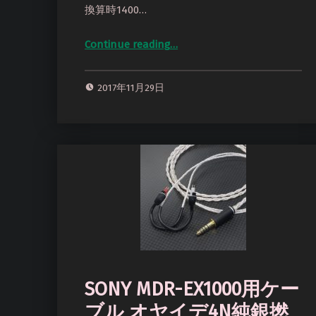
換算時1400…
Continue reading
…
“新規部品を追加 トープラ製4.4mm5極ジャック NobunagaLabs製CIEM2ピンプラグ HUM製MMCXプラグ MMCXプラグ&ジャック軸のみ 等”
2017年11月29日
SONY MDR-EX1000用ケー
ブル オヤイデ4N純銀撚