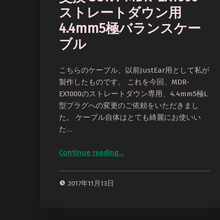
ストレートダウン用
4.4mm5極バランスケー
ブル
こちらのケーブル、以前JustEar用として私が
製作したものです。 これを今回、MDR-
EX1000のストレートダウン専用、4.4mm5極L
型プラグへの変更のご依頼をいただきまし
た。 ケーブル自体はとても綺麗にお使いい
た…
Continue reading
…
“E4UA製 オヤイデ4N純銀撚り線ケーブル プラグ交換 SONY MDR-EX1000 ストレートダウン用 4.4mm5極バランスケーブル”
2017年11月13日