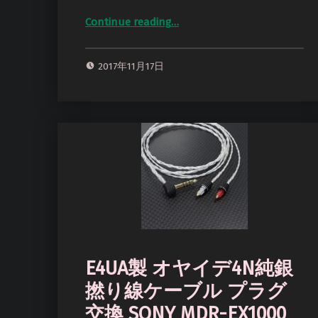
Continue reading
…
“Mitchell and Johnson GL2 FOCAL Spirit Classic 兼用ケーブル カナレL-4E5C ダークブラウン *Numberd”
2017年11月17日
E4UA製 オヤイデ4N純銀
撚り線ケーブル プラグ
交換 SONY MDR-EX1000