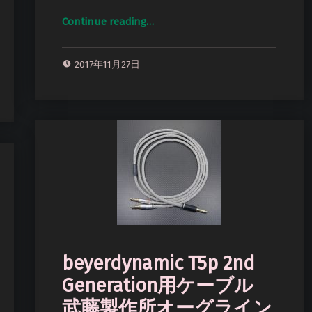
“Marshall Monitor Black用ケーブル Mogami2534 Viablue BraidingMeshSleeve Red 180cm”
Continue reading
…
2017年11月27日
beyerdynamic T5p 2nd
Generation用ケーブル
武藤製作所オーグライン