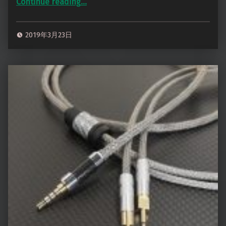
Continue reading
“GRADO GH4 MMCXによるデタッチャブル化”
…
2019年3月23日