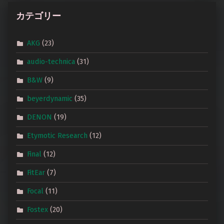
カテゴリー
AKG
(23)
audio-technica
(31)
B&W
(9)
beyerdynamic
(35)
DENON
(19)
Etymotic Research
(12)
Final
(12)
FitEar
(7)
Focal
(11)
Fostex
(20)