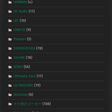
HiFiMAN
(4)
JH Audio
(11)
JVC
(10)
ONKYO
(9)
Pioneer
(5)
SENNHEISER
(78)
SHURE
(18)
SONY
(56)
Ultimate Ears
(11)
ULTRASONE
(19)
Westone
(6)
その他のメーカー
(108)