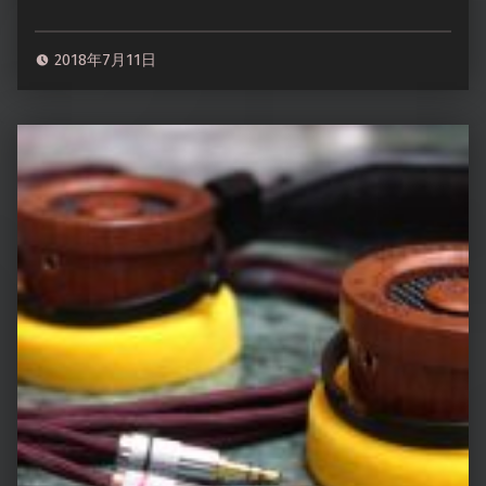
“Audio Quest Nighthawk Carbon 用ケーブル ACROLINK銀メッキ7NOCCツイスト メタル編組チューブ仕上げ ／ Alessandro MS-2 2.5mm2極デタッチャブル化”
2018年7月11日