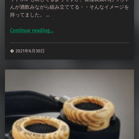
んが酒飲みながら組み立ててる・・そんなイメージを
持ってました。 …
Continue reading
…
“GRADO HEMP 3.5mm3極コネクタによるデタッチャブル化”
2021年6月30日