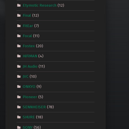
Etymotic Research
(12)
Final
(12)
FitEar
(7)
Focal
(11)
Fostex
(20)
HiFiMAN
(4)
JH Audio
(11)
JVC
(10)
ONKYO
(9)
Pioneer
(5)
SENNHEISER
(78)
SHURE
(18)
SONY
(56)