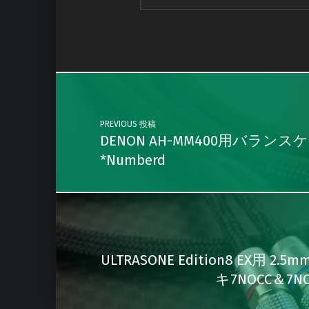
Skip back to main navigation
Post navigation
PREVIOUS 投稿
DENON AH-MM400用バランス
*Numberd
ULTRASONE Edition8 EX用
キ7NOCC＆7N