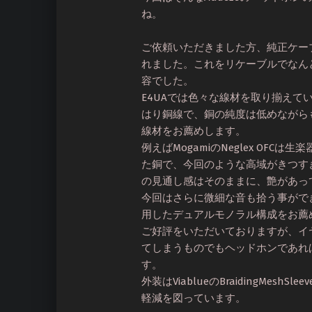
ね。
ご依頼いただきました方、純正ケー
れました。これをリケーブルでなん
容でした。
E4UAでは色々な線材を取り揃えて
はり銅線で、銅の純度は低めながら
線材をお薦めします。
例えばMogamiのNeglex OF
た銅で、今回のような高域がきつす
の見通し感はそのままに、艶があっ
今回はさらに微細な音も拾う事ができる
用したデュアルモノラル構成をお薦
ご好評をいただいておりますが、イ
てしまうものでもヘッドホンであれ
す。
外装はViablueのBraidingMesh
軽減を図っています。