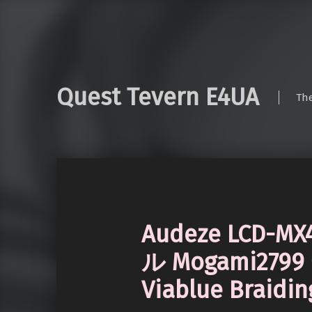
Quest Tevern E4UA
Th
Audeze LCD
ル Mogami2
Viablue Braidi