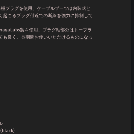
XLR4極プラグを使用、ケーブルブーツは内装式と
く起こるプラグ付近での断線を強力に抑制して
unagaLabs製を使用、プラグ軸部分はトープラ
ても良く、長期間お使いいただけるものになっ
ル
(black)