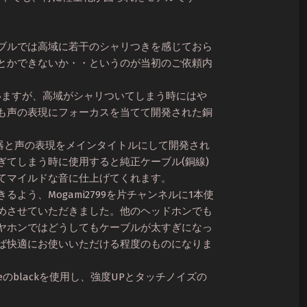
ブルでは高域に若干のシャリつきを感じておら
とかできないか・・というのが当初のご依頼内
いますが、高域がシャリついてしまう時にはや
も声の表現にフォーカスを当てて開発された銅
Cは生楽器と声の表現をメインタイトルにして開発され
ぎてしまう時に使用すると純正ケーブル(銅線)
てマイルドな音に仕上げてくれます。
よう、Mogami2799を片チャンネルに1本使
めさせていただきました。他のヘッドホンでも
ヤホンではどうしてもケーブルが太すぎになっ
ば快適にお使いいただける程度のものになりま
Sleeveのblackを使用し、強度UPとタッチノイズの