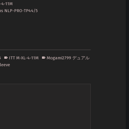
4-11M
NLP-PRO-TP44/5
5
ITT M-XL-4-11M
Mogami2799 デュアル
leeve