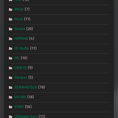
FitEar
(7)
Focal
(11)
Fostex
(20)
HiFiMAN
(4)
JH Audio
(11)
JVC
(10)
ONKYO
(9)
Pioneer
(5)
SENNHEISER
(78)
SHURE
(18)
SONY
(56)
Ultimate Ears
(11)