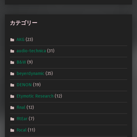
カテゴリー
AKG
(23)
audio-technica
(31)
B&W
(9)
beyerdynamic
(35)
DENON
(19)
Etymotic Research
(12)
Final
(12)
FitEar
(7)
Focal
(11)