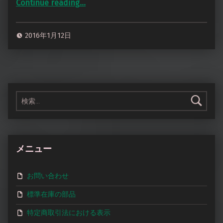
Continue reading
…
“ヘッドホン側 極短変換アダプタ色々・・UE Pro/PRM系、IE80、FitEar、MMCX、2ピン・・”
2016年1月12日
検索:
メニュー
お問い合わせ
標準在庫の部品
特定商取引法における表示