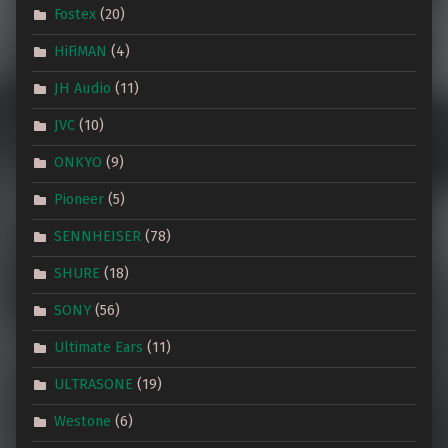
Fostex
(20)
HiFiMAN
(4)
JH Audio
(11)
JVC
(10)
ONKYO
(9)
Pioneer
(5)
SENNHEISER
(78)
SHURE
(18)
SONY
(56)
Ultimate Ears
(11)
ULTRASONE
(19)
Westone
(6)