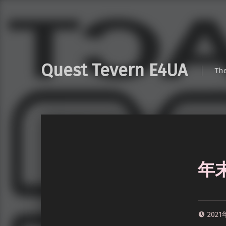
Quest Tevern E4UA
Th
年
202