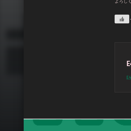
よろし
E
E
Skip back to main nav
Post navigation