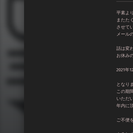
平素より
またた
させて
メール
話は変
お休み
2021年1
となり
この期
いただ
年内に
ご不便